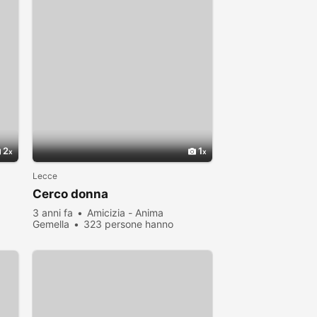
2
1
Lecce
.
Cerco donna
3 anni fa
Amicizia - Anima
Gemella
323 persone hanno
visualizzato