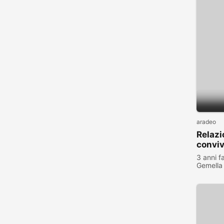
aradeo
Relazi
convi
3 anni f
Gemella
visualiz