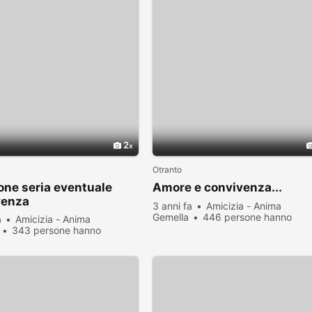
2
Otranto
one seria eventuale
Amore e convivenza...
venza
3 anni fa
Amicizia - Anima
Gemella
446 persone hanno
a
Amicizia - Anima
visualizzato
343 persone hanno
zato