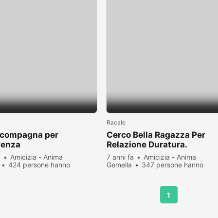
Racale
 compagna per
Cerco Bella Ragazza Per
venza
Relazione Duratura.
a
Amicizia - Anima
7 anni fa
Amicizia - Anima
424 persone hanno
Gemella
347 persone hanno
zato
visualizzato
1