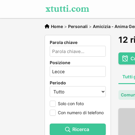
Home
>
Personali
>
Amicizia - Anima Ge
12 r
Parola chiave
C
Posizione
Tutti 
Periodo
Comun
Solo con foto
Con numero di telefono
Ricerca