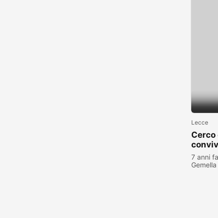
Lecce
Cerco
convi
7 anni f
Gemella
visualiz