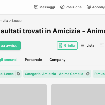
Messaggi
Posizione
Accedi/R
mella
>
Lecce
isultati trovati in Amicizia - An
rea avviso
Griglia
Lista
gli annunci
Personale
Company
e: Lecce
Categoria: Amicizia - Anima Gemella
Rimuov