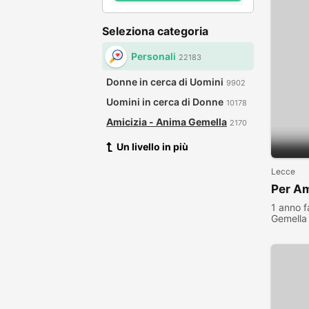
Seleziona categoria
Personali
22183
Donne in cerca di Uomini
9902
Uomini in cerca di Donne
10178
Amicizia - Anima Gemella
2170
Un livello in più
Lecce
Per A
1 anno f
Gemella
visualiz