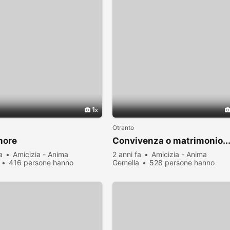
1
Otranto
more
Convivenza o matrimonio..
a
Amicizia - Anima
2 anni fa
Amicizia - Anima
416 persone hanno
Gemella
528 persone hanno
zato
visualizzato