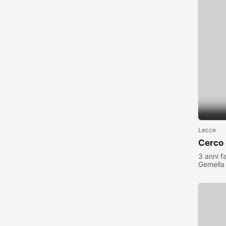
Lecce
Cerco
3 anni f
Gemella
visualiz