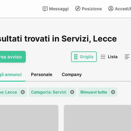
Messaggi
Posizione
Accedi/R
sultati trovati in Servizi, Lecce
rea avviso
Griglia
Lista
gli annunci
Personale
Company
e: Lecce
Categoria: Servizi
Rimuovi tutto