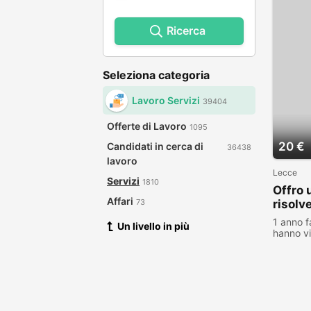
Ricerca
Seleziona categoria
Lavoro Servizi
39404
Offerte di Lavoro
1095
20 €
Candidati in cerca di
36438
lavoro
Lecce
Servizi
1810
Offro 
Affari
risolv
73
1 anno f
Un livello in più
hanno vi