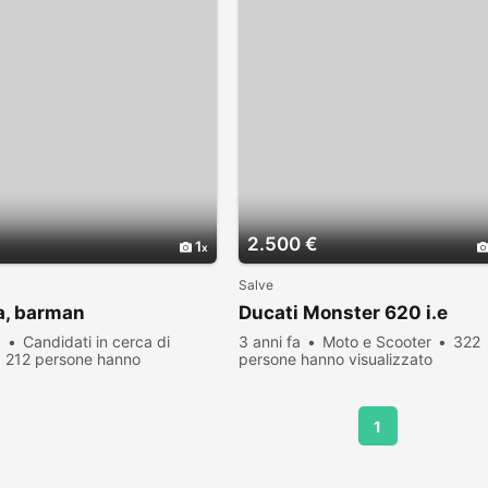
2.500 €
1
Salve
a, barman
Ducati Monster 620 i.e
a
Candidati in cerca di
3 anni fa
Moto e Scooter
322
212 persone hanno
persone hanno visualizzato
zato
1