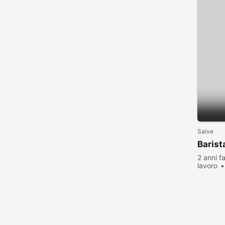
Salve
Barist
2 anni f
lavoro
visualiz