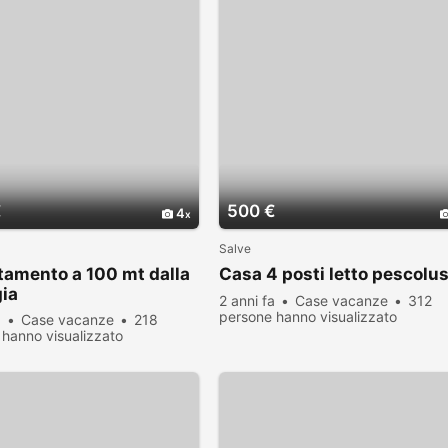
€
500 €
4
Salve
amento a 100 mt dalla
Casa 4 posti letto pescolu
ia
2 anni fa
Case vacanze
312
persone hanno visualizzato
a
Case vacanze
218
hanno visualizzato