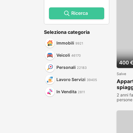
Ricerca
Seleziona categoria
Immobili
9921
Veicoli
46170
400 
Personali
22183
Salve
Lavoro Servizi
39405
Appart
spiagg
In Vendita
2811
2 anni f
persone 