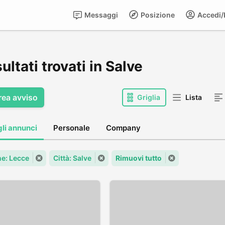
Messaggi
Posizione
Accedi/R
sultati trovati in Salve
rea avviso
Griglia
Lista
gli annunci
Personale
Company
e: Lecce
Città: Salve
Rimuovi tutto