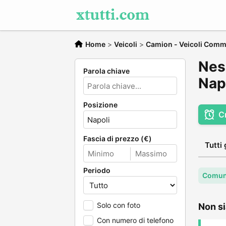
Home
>
Veicoli
>
Camion - Veicoli Comme
Nes
Parola chiave
Nap
Posizione
C
Fascia di prezzo (€)
Tutti 
Periodo
Comune
Solo con foto
Non si
Con numero di telefono