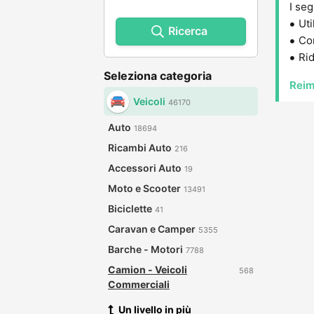
I seg
Uti
Ricerca
Con
Rid
Seleziona categoria
Reim
Veicoli
46170
Auto
18694
Ricambi Auto
216
Accessori Auto
19
Moto e Scooter
13491
Biciclette
41
Caravan e Camper
5355
Barche - Motori
7788
Camion - Veicoli
568
Commerciali
Un livello in più