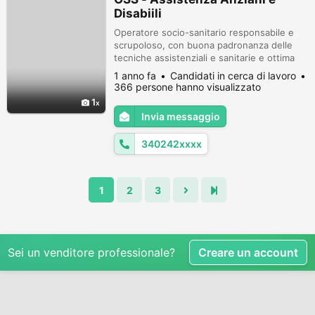
Disabiili
Operatore socio-sanitario responsabile e
scrupoloso, con buona padronanza delle
tecniche assistenziali e sanitarie e ottima
capacità di gestione del paziente e di cura e
1 anno fa
Candidati in cerca di lavoro
attenzione alla persona assistita, acquisita
366 persone hanno visualizzato
in ambito formativo e lavorativo. Disponibile
1
alla turnazione occupandosi con
Invia messaggio
competenza di pazienti con diverse
esigenze. Documentata competenza...
340242xxxx
1
2
3
Sei un venditore professionale?
Creare un account