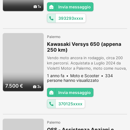
anni di esperienza o attestati di giardiniere
1
Invia messaggio
qualificato, archivista , Sono un ragazzo
tutto fare
393293xxxx
Palermo
Kawasaki Versys 650 (appena
250 km)
Vendo moto ancora in rodaggio, circa 200
km percorsi. Acquistata a Luglio 2024 da
Violetti Motor a Palermo, moto come nuova,
optional aggiunti Bauletto più staffa,
1 anno fa
Moto e Scooter
334
paramani originali e porta usb originale.
persone hanno visualizzato
Praticamente nuova. No perditempo no
7.500 €
3
affaristi ma solo gente realmente
Invia messaggio
interessata. NON RISPONDO AD OFFERTE
IMPROPONIBILI.
370125xxxx
Palermo
OSS - Assistenza Anziani e