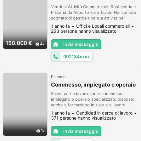
Vendesi Attività Commerciale: Rosticceria e
Pizzeria da Asporto e da Tavolo Hai sempre
sognato di gestire una tua attività nel
settore della ristorazione? Questa è
1 anno fa
Uffici e Locali commerciali
l'occasione che stavi aspettando! Vendesi
253 persone hanno visualizzato
attività commerciale di successo, una
rosticceria e pizzeria da asporto e da
150.000 €
4
Invia messaggio
tavolo, avviata e ben strutturata.
Descrizione dell'Attività: Tipologia: Rost...
092134xxxx
Palermo
Commesso, impiegato e operaio
Salve, cerco lavoro come commesso,
impiegato o operaio specializzato disposto
anche a formazione iniziale e al lavoro
somministrato ( agenzia interinale ).
1 anno fa
Candidati in cerca di lavoro
Esperienza decennale in GDO, supermercati
371 persone hanno visualizzato
food / no-food, casalinghi, elettronica ed
elettrodomestici, amministrazione e
1
Invia messaggio
contabilità di base, operaio specializzato
pulizie, biancheria e logistica per i se...