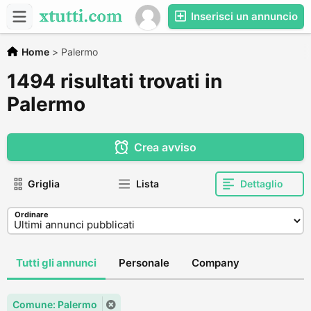
Inserisci un annuncio
Home
>
Palermo
1494 risultati trovati in
Palermo
Crea avviso
Griglia
Lista
Dettaglio
Ordinare
Tutti gli annunci
Personale
Company
Comune: Palermo