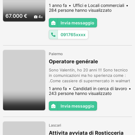
aree più ricercate e ben posizionate di
1 anno fa
Uffici e Locali commerciali
Palermo. L'ufficio si trova al primo piano di
284 persone hanno visualizzato
un moderno complesso di cinque piani, in
67.000 €
4
una posizione che garantisce ottima
Invia messaggio
visibilità e accessibilità. L'immobile è libero
al rogito e si presenta ...
091765xxxx
Palermo
Operatore genérale
Sono Valentín, ho 20 anni !!! Sono tecnico
in comunicazioni ma ho sperienza come :
.Come cassiere di supermercato in walmart
SA(1anno) .come scaffalista in híper
1 anno fa
Candidati in cerca di lavoro
ChangoMas (2 anno) .Ho un livello avanzato
243 persone hanno visualizzato
di inglese, lo spagnolo è la mia madrelingua
e parlo bene l'italiano .Sto cercando lavoro
Invia messaggio
a Torino .Non sono automunito
Lascari
Attivita avviata di Rosticceria