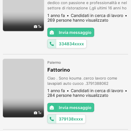
dedico con passione e professionalità e nel
settore di ristorazione (,gli ultimi 16 anni ho
sempre lavorato come responsabile di sala
1 anno fa
Candidati in cerca di lavoro
e direttore di sala ,parlo le lingue spagnolo
269 persone hanno visualizzato
inglese e francese ,,in questo momento mi
1
trovo a Palermo , ho lavorato a
Invia messaggio
Barcellona,Nizza , Marsiglia, Parigi,
Bruxelles,Bruges, Charl...
334834xxxx
Palermo
Fattorino
Ciao . Sono kouma .cerco lavoro come
lavapiati auto cuoco .3791388062
1 anno fa
Candidati in cerca di lavoro
284 persone hanno visualizzato
Invia messaggio
1
379138xxxx