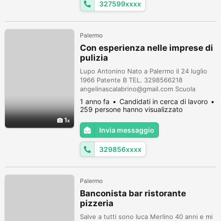
327599xxxx
Palermo
Con esperienza nelle imprese di
pulizia
Lupo Antonino Nato a Palermo il 24 luglio
1966 Patente B TEL. 3298566218
angelinascalabrino@gmail.com Scuola
dell'Obbligo Residente in Palermo Cerco
1 anno fa
Candidati in cerca di lavoro
lavoro come pulitore nel Nord Italia anche
259 persone hanno visualizzato
con messa in regola part-time
1
indeterminato. Ho tanta esperienza
Invia messaggio
soprattutto nelle imprese di pulizie.
ESPERIENZE PROFESSIONALI: Ho lavorato
329856xxxx
presso: -Pietro Scaduto, pu...
Palermo
Banconista bar ristorante
pizzeria
Salve a tutti sono luca Merlino 40 anni e mi