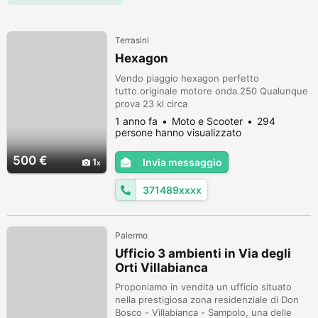
Terrasini
Hexagon
Vendo piaggio hexagon perfetto
tutto.originale motore onda.250 Qualunque
prova 23 kl circa
1 anno fa
Moto e Scooter
294
persone hanno visualizzato
500 €
1
Invia messaggio
371489xxxx
Palermo
Ufficio 3 ambienti in Via degli
Orti Villabianca
Proponiamo in vendita un ufficio situato
nella prestigiosa zona residenziale di Don
Bosco - Villabianca - Sampolo, una delle