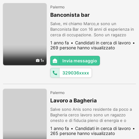
Palermo
Banconista bar
Salve, mi chiamo Marco,e sono un
Banconista Bar con 16 anni di esperienza in
cerca di occupazione. Sono un ragazzo
serio, puntuale e volenteroso. Ho sempre
1 anno fa
Candidati in cerca di lavoro
fatto questo mestiere sin da piccolo perché
269 persone hanno visualizzato
amo stare a contatto con il pubblico ed amo
imparare sempre cose nuove in questo
1
Invia messaggio
settore. Spero in un vostro contatto.
Cordiali saluti
329036xxxx
Palermo
Lavoro a Bagheria
Salve sono Anis sono residente da poco a
Bagheria cerco lavoro sono un ragazzo
onesto e di fiducia pieno di energia e o
tante voglie di trovare un lavoro ,come
1 anno fa
Candidati in cerca di lavoro
esperienza lavorativa o tante attestati come
265 persone hanno visualizzato
salumiere autista patente b badante o 6