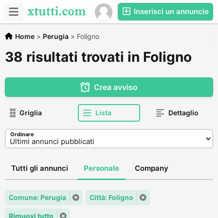
Inserisci un annuncio
Home
>
Perugia
>
Foligno
38 risultati trovati in Foligno
Crea avviso
Griglia
Lista
Dettaglio
Ordinare
Tutti gli annunci
Personale
Company
Comune: Perugia
Città: Foligno
Rimuovi tutto