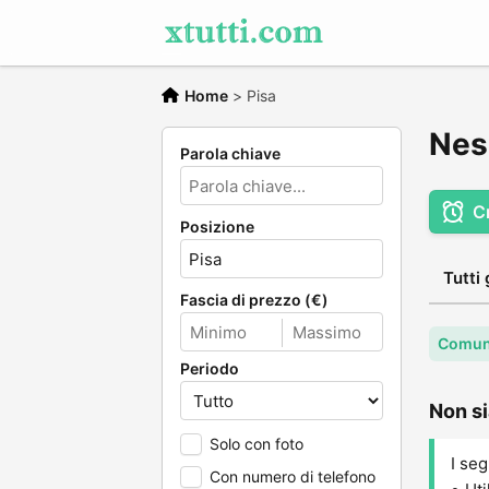
Home
>
Pisa
Nes
Parola chiave
C
Posizione
Tutti 
Fascia di prezzo (€)
Comune
Periodo
Non si
Solo con foto
I seg
Con numero di telefono