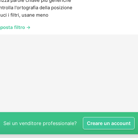
lizza parole chiave più generiche
trolla l'ortografia della posizione
uci i filtri, usane meno
posta filtro →
Sei un venditore professionale?
Creare un account