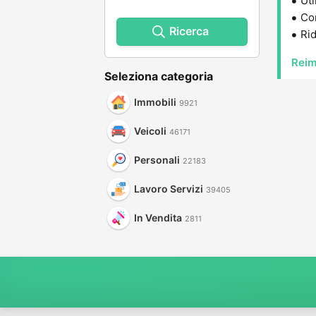
Uti
Con
Ricerca
Rid
Reim
Seleziona categoria
Immobili
9921
Veicoli
46171
Personali
22183
Lavoro Servizi
39405
In Vendita
2811