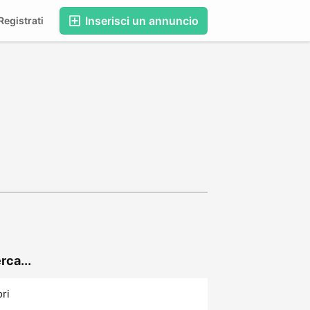
Inserisci un annuncio
egistrati
rca...
ori