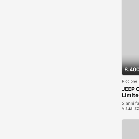
8.400
Riccione
JEEP 
Limite
2 anni f
visualiz