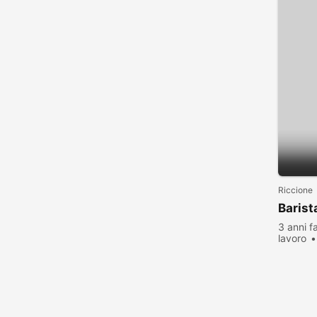
Riccione
Barist
3 anni f
lavoro
visualiz