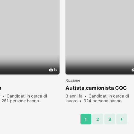
1
Riccione
a
Autista,camionista CQC
a
Candidati in cerca di
3 anni fa
Candidati in cerca di
261 persone hanno
lavoro
324 persone hanno
zato
visualizzato
1
2
3