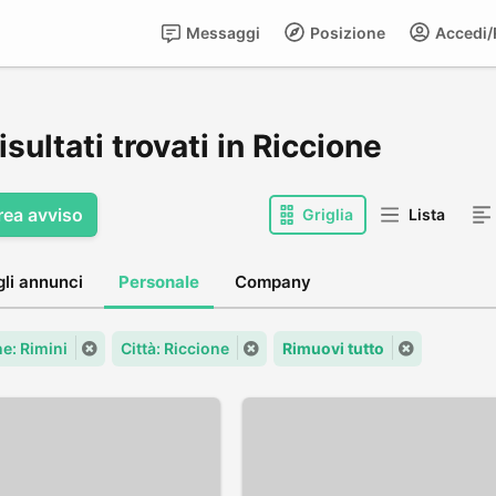
Messaggi
Posizione
Accedi/R
isultati trovati in Riccione
rea avviso
Griglia
Lista
gli annunci
Personale
Company
: Rimini
Città: Riccione
Rimuovi tutto