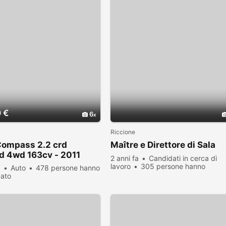
 €
6
Riccione
Compass 2.2 crd
Maître e Direttore di Sala
d 4wd 163cv - 2011
2 anni fa
Candidati in cerca di
lavoro
305 persone hanno
a
Auto
478 persone hanno
visualizzato
zato