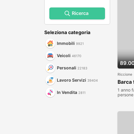
Ricerca
Seleziona categoria
Immobili
9921
Veicoli
46170
89.0
Personali
22183
Riccione
Lavoro Servizi
39404
Barca 
1 anno f
In Vendita
2811
persone 