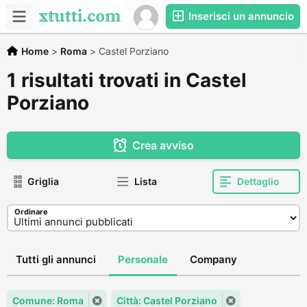
Inserisci un annuncio
Home
>
Roma
>
Castel Porziano
1 risultati trovati in Castel
Porziano
Crea avviso
Griglia
Lista
Dettaglio
Ordinare
Tutti gli annunci
Personale
Company
Comune: Roma
Città: Castel Porziano