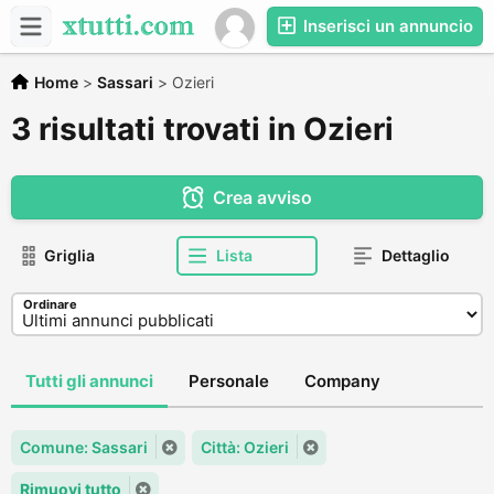
Inserisci un annuncio
Home
>
Sassari
>
Ozieri
3 risultati trovati in Ozieri
Crea avviso
Griglia
Lista
Dettaglio
Ordinare
Tutti gli annunci
Personale
Company
Comune: Sassari
Città: Ozieri
Rimuovi tutto