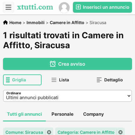
Inserisci un annuncio
Home
>
Immobili
>
Camere in Affitto
>
Siracusa
1 risultati trovati in Camere in
Affitto, Siracusa
Crea avviso
Griglia
Lista
Dettaglio
Ordinare
Tutti gli annunci
Personale
Company
Comune: Siracusa
Categoria: Camere in Affitto