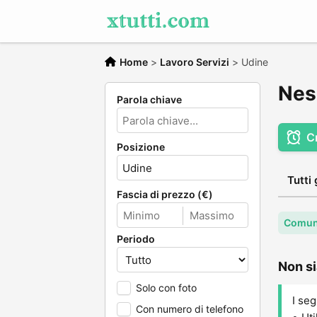
Home
>
Lavoro Servizi
>
Udine
Nes
Parola chiave
C
Posizione
Tutti 
Fascia di prezzo (€)
Comun
Periodo
Non si
Solo con foto
I seg
Con numero di telefono