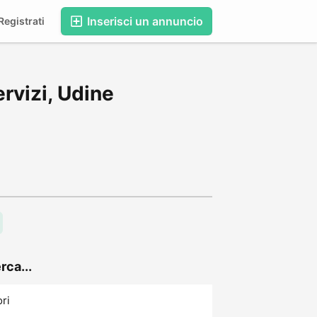
Inserisci un annuncio
egistrati
rvizi, Udine
rca...
ori