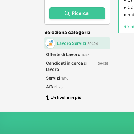
Uti
Con
Ricerca
Rid
Reim
Seleziona categoria
Lavoro Servizi
39404
Offerte di Lavoro
1095
Candidati in cerca di
36438
lavoro
Servizi
1810
Affari
73
Un livello in più