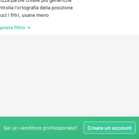
lizza parole chiave più generiche
trolla l'ortografia della posizione
uci i filtri, usane meno
posta filtro →
Sei un venditore professionale?
Creare un account