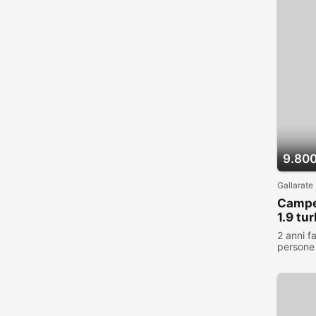
9.800
Gallarate
Camper
1.9 tu
2 anni f
persone 