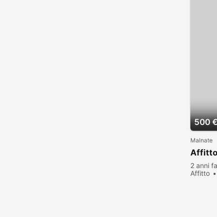
500 
Malnate
Affitt
2 anni f
Affitto
visualiz