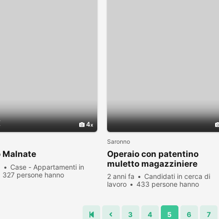
€
4
Saronno
o Malnate
Operaio con patentino
muletto magazziniere
a
Case - Appartamenti in
327 persone hanno
2 anni fa
Candidati in cerca di
zato
lavoro
433 persone hanno
visualizzato
3
4
5
6
7