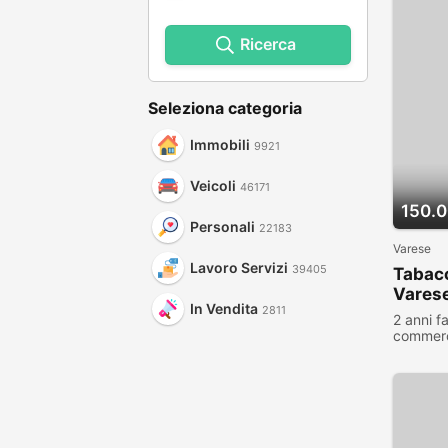
Ricerca
Seleziona categoria
Immobili
9921
Veicoli
46171
150.0
Personali
22183
Varese
Lavoro Servizi
39405
Tabacc
Vares
In Vendita
2811
2 anni f
commerc
visualiz