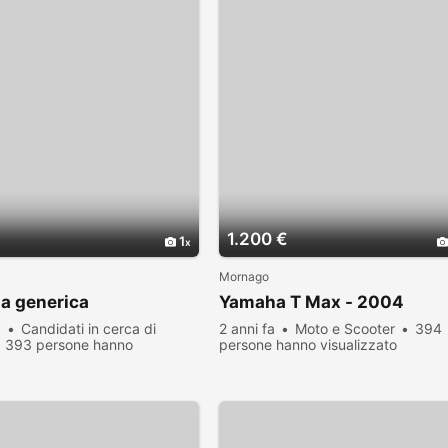
1.200 €
1
Mornago
a generica
Yamaha T Max - 2004
a
Candidati in cerca di
2 anni fa
Moto e Scooter
394
393 persone hanno
persone hanno visualizzato
zato