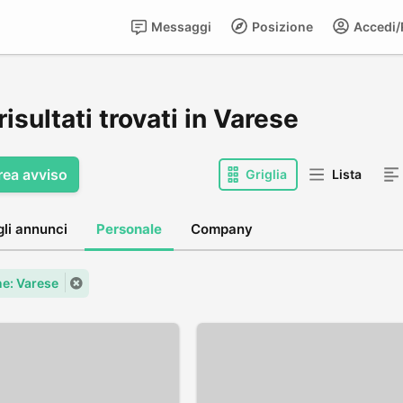
Messaggi
Posizione
Accedi/R
risultati trovati in Varese
rea avviso
Griglia
Lista
gli annunci
Personale
Company
e: Varese