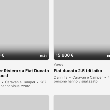
 €
15.600 €
4
Varese
 Riviera su Fiat Ducato
Fiat ducato 2.5 tdi laika
rbo d
2 anni fa
Caravan e Camper
4
persone hanno visualizzato
a
Caravan e Camper
287
hanno visualizzato