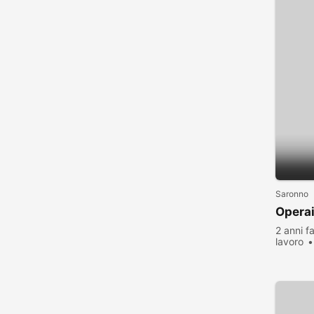
Saronno
Operai
2 anni f
lavoro
visualiz