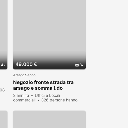
49.000 €
4
3
Arsago Seprio
Negozio fronte strada tra
arsago e somma l.do
08
2 anni fa
Uffici e Locali
commerciali
326 persone hanno
visualizzato