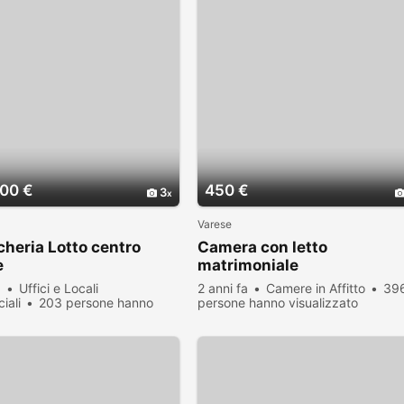
00 €
450 €
3
Varese
heria Lotto centro
Camera con letto
e
matrimoniale
a
Uffici e Locali
2 anni fa
Camere in Affitto
39
iali
203 persone hanno
persone hanno visualizzato
zato