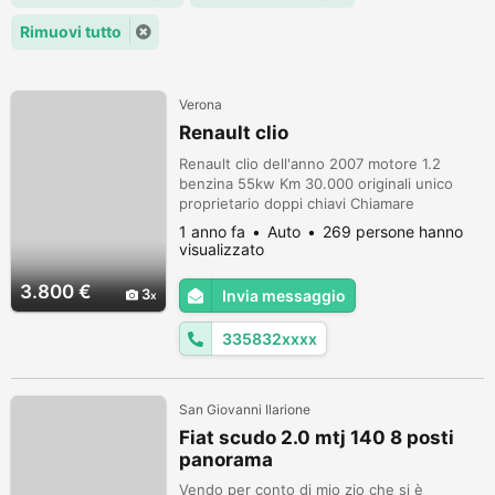
Rimuovi tutto
Verona
Renault clio
Renault clio dell'anno 2007 motore 1.2
benzina 55kw Km 30.000 originali unico
proprietario doppi chiavi Chiamare
3358327340
1 anno fa
Auto
269 persone hanno
visualizzato
3.800 €
3
Invia messaggio
335832xxxx
San Giovanni Ilarione
Fiat scudo 2.0 mtj 140 8 posti
panorama
Vendo per conto di mio zio che si è