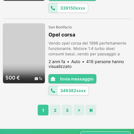
- climatizzatore - servosterzo - chiu...
339150xxxx
San Bonifacio
Opel corsa
Vendo opel corsa del 1998 perfettamente
funzionante. Motore 1.4 turbo disel
consumi bassi..vendo per passaggio a
macchina piu grossa. PER MAGGIORI
2 anni fa
Auto
416 persone hanno
INFORMAZIONI CONTATTATEMI NO
visualizzato
PERDITEMPO.
500 €
1
Invia messaggio
349382xxxx
1
2
3