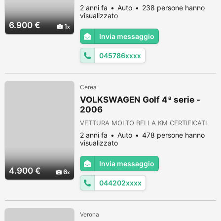
Manuale Airbag testa, Immobilizzatore
2 anni fa
Auto
238 persone hanno
elettronico, Cerchi in lega, Lettore CD,
visualizzato
Autoradio, Specchietti laterali elettrici,
6.900 €
1
Servosterzo, Sensori di parcheggio
Invia messaggio
posteriori, Climatizzatore, Chiusura
centralizzata, ESP, Controllo trazione, Air...
045786xxxx
Cerea
VOLKSWAGEN Golf 4ª serie -
2006
VETTURA MOLTO BELLA KM CERTIFICATI
2 anni fa
Auto
478 persone hanno
visualizzato
Invia messaggio
4.900 €
6
044202xxxx
Verona