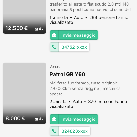
trasferito all estero fiat scudo 2.0 mtj 140
panorama 8 posti come nuovo, ci sono dei
lavori da eseguire tipo cinghia distribuzione,
1 anno fa
Auto
288 persone hanno
gomme,controllare i freni. Revisione appena
visualizzato
eseguita Passaggio a carico vostro Prezzo
12.500 €
4
trattabile Contatto Whatapp 3475215588
Invia messaggio
347521xxxx
Verona
Patrol GR Y60
Mai fatto fuoristrada, tutto originale
270.000km senza ruggine , mecanica
aposto
2 anni fa
Auto
370 persone hanno
visualizzato
8.000 €
4
Invia messaggio
324826xxxx