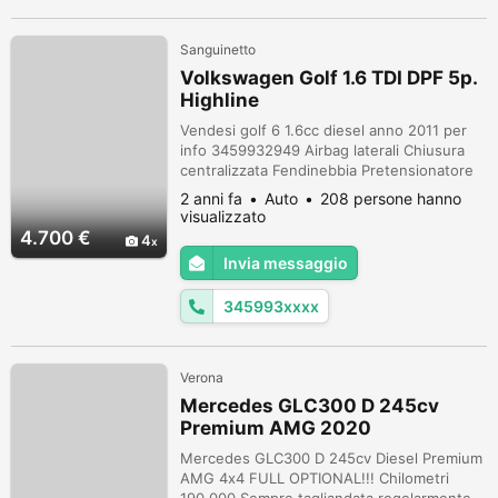
Sanguinetto
Volkswagen Golf 1.6 TDI DPF 5p.
Highline
Vendesi golf 6 1.6cc diesel anno 2011 per
info 3459932949 Airbag laterali Chiusura
centralizzata Fendinebbia Pretensionatore
cinture Airbag per la testa Controllo
2 anni fa
Auto
208 persone hanno
elettronico della stabilità Immobilizzatore
visualizzato
Airbag per le ginocchia Appoggiatesta
4.700 €
4
posteriori Climatizzatore Vetri elettrici
Invia messaggio
anteriori Volante regolabile Interni in
materiale pregiato Controllo auto...
345993xxxx
Verona
Mercedes GLC300 D 245cv
Premium AMG 2020
Mercedes GLC300 D 245cv Diesel Premium
AMG 4x4 FULL OPTIONAL!!! Chilometri