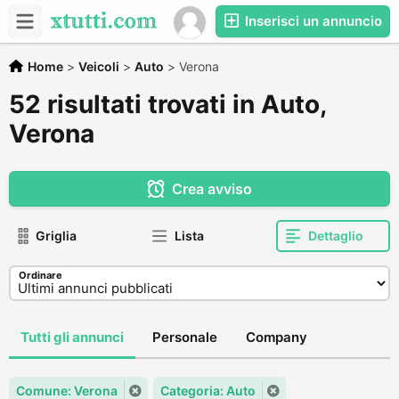
Inserisci un annuncio
Home
>
Veicoli
>
Auto
>
Verona
52 risultati trovati in Auto,
Verona
Crea avviso
Griglia
Lista
Dettaglio
Ordinare
Tutti gli annunci
Personale
Company
Comune: Verona
Categoria: Auto