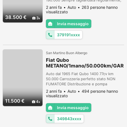
190.000 Sempre tagliandata regolarmente,
senza nessun tipo di lavoro da fare! Unico
2 anni fa
Auto
263 persone hanno
Proprietario! Allestimento Top Edition con
visualizzato
tutti gli accessori possibili AMG PREMIUM
38.500 €
3
PLUS!!! Prezzo Trattabile dopo visione NO
Invia messaggio
PERDI TEMPO!!! IVA ESPOSTA!!!
379191xxxx
San Martino Buon Albergo
Fiat Qubo
METANO/1mano/50.000km/GAR
ANZIA
Auto dal 1965 Fiat Qubo 1400 77cv km
50.000 Carrozzeria perfetto stato NON
FUMATORE Distribuzione e pompa
gia'eseguita con fattura vetri elettrici
2 anni fa
Auto
494 persone hanno
ant/posteriori apertura compasso
visualizzato
Regolazione lombare Bracciolo Vetri
11.500 €
4
oscurati originali Gomme 4stagioni Clima
Invia messaggio
Stereo cd/Mp3/Usb Sedili posteriori
rimovibili Doppia Chiave Sanificazione
349843xxxx
interna eseguita Cerchi in l...