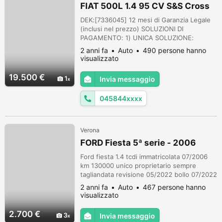
FIAT 500L 1.4 95 CV S&S Cross
DEK:[7336045] 12 mesi di Garanzia Legale
(inclusi nel prezzo) SOLUZIONI DI
PAGAMENTO: 1) UNICA SOLUZIONE:
PREZZO ESPOSTO + PASSAGGIO DI
2 anni fa
Auto
490 persone hanno
PROPRIETA' 2) FINANZIAMENTO ANCHE
visualizzato
SENZA ANTICIPO FINO A 96 RATE, CON 5
ANNI DI COPERTURA COLLISIONE, FURTO,
19.500 €
1
Invia messaggio
INCENDIO, RAPINA, EVENTI NATURALI E
SOCIOPOLITICI, ATTI VANDALICI E ROTTURA
045844xxxx
CRISTALLI. VIENI A TROVARCI A: SAN
MICHE...
Verona
FORD Fiesta 5ª serie - 2006
Ford fiesta 1.4 tcdi immatricolata 07/2006
km 130000 unico proprietario sempre
tagliandata revisione 05/2022 bollo 07/2022
vettura guidabile anche per neopatentati in
2 anni fa
Auto
467 persone hanno
perfette condizioni appena lucidata
visualizzato
completamente compreso fanali gomme
nuove disponibile per prova è controllo
2.700 €
3
Invia messaggio
anche con vs meccanico di fiducia accessori