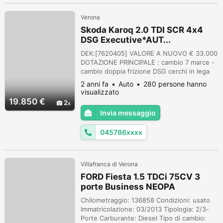
Verona
Skoda Karoq 2.0 TDI SCR 4x4
DSG Executive*AUT...
DEK:[7620405] VALORE A NUOVO € 33.000
DOTAZIONE PRINCIPALE : cambio 7 marce -
cambio doppia frizione DSG cerchi in lega
7x17 (Ratikon) chiusura centralizzata
2 anni fa
Auto
280 persone hanno
climatizzatore climatronic 2 zone copertura
visualizzato
bagagliaio / tendina copertura passaruota
19.850 €
2
ant. e post. corrimano tetto differenziale
Invia messaggio
autobloccante elettr. (XDS) Electronic
Stability Program (ESP) fanali pos...
045786xxxx
Villafranca di Verona
FORD Fiesta 1.5 TDCi 75CV 3
porte Business NEOPA
Chilometraggio: 136858 Condizioni: usato
Immatricolazione: 03/2013 Tipologia: 2/3-
Porte Carburante: Diesel Tipo di cambio: