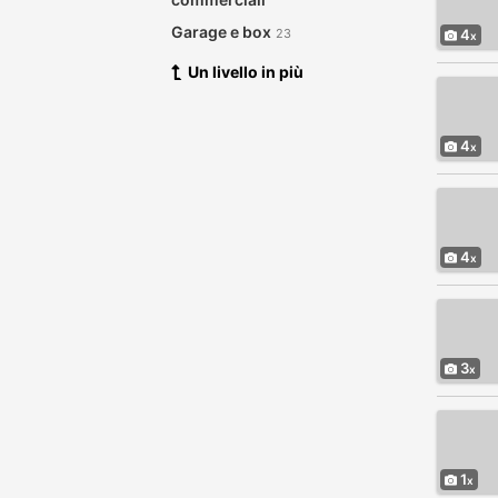
Garage e box
23
4
Un livello in più
4
4
3
1