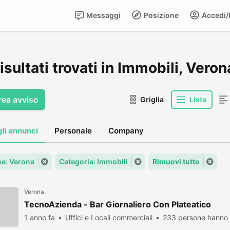
Messaggi
Posizione
Accedi/R
isultati trovati in Immobili, Veron
rea avviso
Griglia
Lista
gli annunci
Personale
Company
e: Verona
Categoria: Immobili
Rimuovi tutto
Verona
TecnoAzienda - Bar Giornaliero Con Plateatico
1 anno fa
Uffici e Locali commerciali
233 persone hanno 