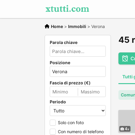
Home
>
Immobili
>
Verona
45 r
Parola chiave
C
Posizione
Tutti 
Fascia di prezzo (€)
Comun
Periodo
Solo con foto
4
Con numero di telefono