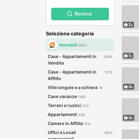
Ricerca
2
Seleziona categoria
Immobili
9921
1
Case - Appartamenti in
3489
Vendita
Case - Appartamenti in
1379
Affitto
4
Ville singole e a schiera
76
Case vacanze
1482
Terreni e rustici
253
Appartamenti
506
4
Camere in Affitto
916
Uffici e Locali
1830
commerciali