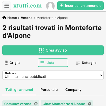
Inserisci un annuncio
Home
>
Verona
>
Monteforte d'Alpone
2 risultati trovati in Monteforte
d'Alpone
Crea avviso
Griglia
Lista
Dettaglio
Ordinare
Tutti gli annunci
Personale
Company
Comune: Verona
Città: Monteforte d'Alpone