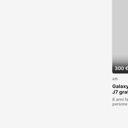
300 
Affi
Galaxy
J7 gra
8 anni f
persone 