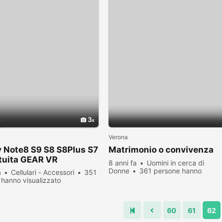
€
3
Verona
 Note8 S9 S8 S8Plus S7
Matrimonio o convivenza
tuita GEAR VR
8 anni fa
Uomini in cerca di
Donne
361 persone hanno
a
Cellulari - Accessori
351
visualizzato
hanno visualizzato
60
61
62