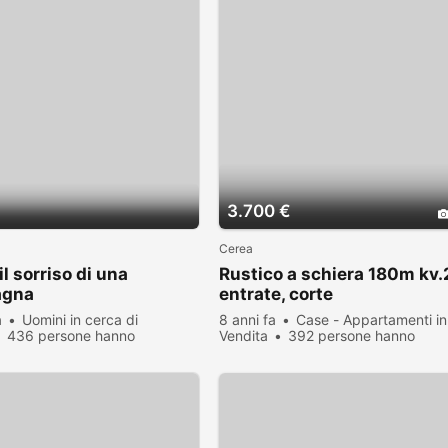
3.700 €
Cerea
il sorriso di una
Rustico a schiera 180m kv.
agna
entrate, corte
a
Uomini in cerca di
8 anni fa
Case - Appartamenti in
436 persone hanno
Vendita
392 persone hanno
zato
visualizzato