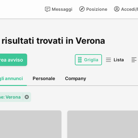
Messaggi
Posizione
Accedi/R
risultati trovati in Verona
rea avviso
Griglia
Lista
gli annunci
Personale
Company
e: Verona