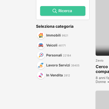
Ricerca
Seleziona categoria
Immobili
9921
Veicoli
46171
Personali
22184
Zevio
Lavoro Servizi
39405
Cerco 
comp
In Vendita
2812
8 anni f
Donne
visualiz