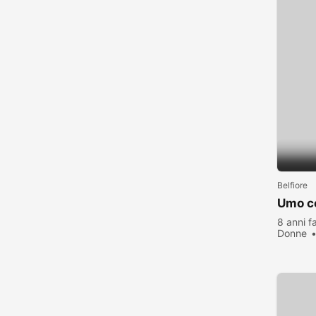
Belfiore
Umo c
8 anni f
Donne
visualiz