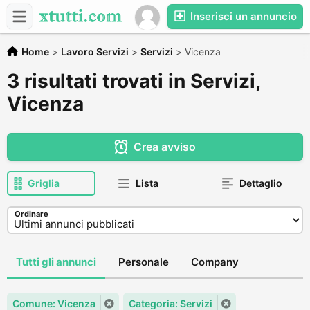
Inserisci un annuncio
Home
>
Lavoro Servizi
>
Servizi
>
Vicenza
3 risultati trovati in Servizi,
Vicenza
Crea avviso
Griglia
Lista
Dettaglio
Ordinare
Tutti gli annunci
Personale
Company
Comune: Vicenza
Categoria: Servizi