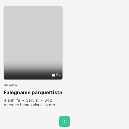
5
Vicenza
Falegname parquettista
4 anni fa
Servizi
342
persone hanno visualizzato
1