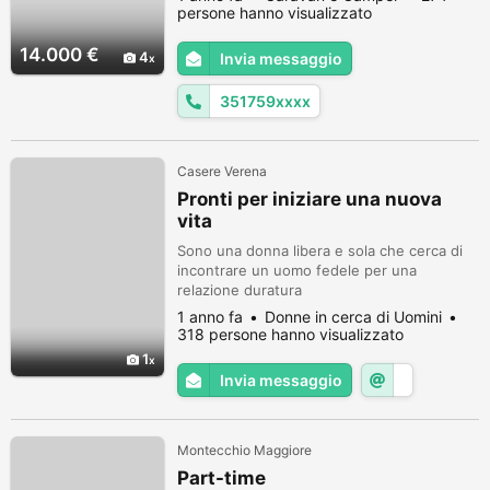
parabolica inverter casse auto radio cellula
persone hanno visualizzato
telecamere posteriore porta bici omologato
2 serbatoio d'acqua da 100 LT l'uno per un
14.000 €
4
Invia messaggio
totale di 200 litri il mezzo e praticamente al
suo In...
351759xxxx
Casere Verena
Pronti per iniziare una nuova
vita
Sono una donna libera e sola che cerca di
incontrare un uomo fedele per una
relazione duratura
1 anno fa
Donne in cerca di Uomini
318 persone hanno visualizzato
1
Invia messaggio
Montecchio Maggiore
Part-time