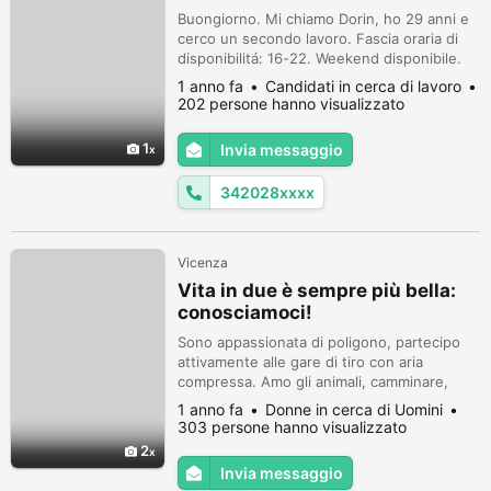
Buongiorno. Mi chiamo Dorin, ho 29 anni e
cerco un secondo lavoro. Fascia oraria di
disponibilitá: 16-22. Weekend disponibile.
Trasferte Weekend disponibile. Ruoli che
1 anno fa
Candidati in cerca di lavoro
cerco: Operaio di produzione, Operaio
202 persone hanno visualizzato
Specializzato, Receptionist, Assistente,
Autista Consegne e/o ruoli inerenti alle mie
1
Invia messaggio
capacitá. Sono robusto, ho buona
manualitá. Ho un'ottima capacitá di...
342028xxxx
Vicenza
Vita in due è sempre più bella:
conosciamoci!
Sono appassionata di poligono, partecipo
attivamente alle gare di tiro con aria
compressa. Amo gli animali, camminare,
trascorrere del tempo con gli amici.
1 anno fa
Donne in cerca di Uomini
303 persone hanno visualizzato
2
Invia messaggio