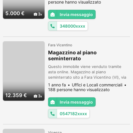
regolarmente quindi non necessita di alcun
persone hanno visualizzato
intervento. Sono stati eseguiti diversi lavori
per migliorarla e trasformarla in un cafè
5.000 €
3
Invia messaggio
racer tipo scrambler. Dispongo di svariati
pezzi di ricambio che do in...
348000xxxx
Fara Vicentino
Magazzino al piano
seminterrato
Questo immobile viene venduto tramite
asta online. Magazzino al piano
seminterrato sito a Fara Vicentino (VI), via
Poletti 11. L'immobile è ubicato in zona
1 anno fa
Uffici e Locali commerciali
periferica. Fabbricato a destinazione
188 persone hanno visualizzato
magazzino, edificato alla fine degli anni
12.359 €
3
2000, come accessorio all'edificio originario
Invia messaggio
adiacente a cui è collegato mediante scala
interna; trattasi di unità catastal...
0547182xxxx
Vicenza