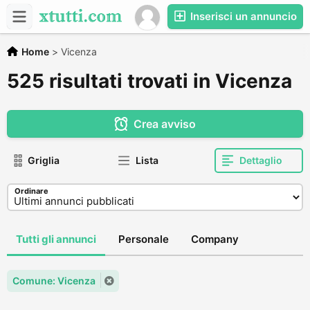
Inserisci un annuncio
Home
>
Vicenza
525 risultati trovati in Vicenza
Crea avviso
Griglia
Lista
Dettaglio
Ordinare
Tutti gli annunci
Personale
Company
Comune: Vicenza