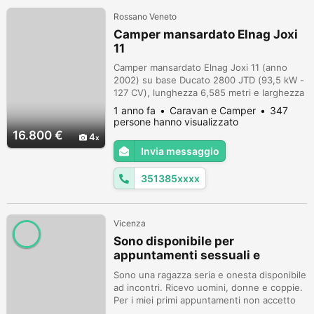
Rossano Veneto
Camper mansardato Elnag Joxi
11
Camper mansardato Elnag Joxi 11 (anno
2002) su base Ducato 2800 JTD (93,5 kW -
127 CV), lunghezza 6,585 metri e larghezza
2,22 metri. o Chilometri: 106.000. o Posti:
1 anno fa
Caravan e Camper
347
Omologato per 7 posti letto e 5 viaggianti. o
persone hanno visualizzato
Prezzo: €16.800 per immediato realizzo;
16.800 €
4
valutazione con permuta €20.000 (pari al
Invia messaggio
valore di mercato). Caratteristiche principali:
o Motorizzazione: C...
351385xxxx
Vicenza
Sono disponibile per
appuntamenti sessuali e
massaggi.
Sono una ragazza seria e onesta disponibile
ad incontri. Ricevo uomini, donne e coppie.
Per i miei primi appuntamenti non accetto
contanti, il mio pagamento avviene tramite