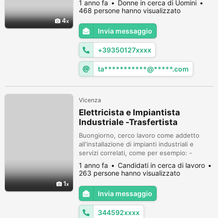
1 anno fa
Donne in cerca di Uomini
ticket Steam, se sei interessato scrivimi su
468 persone hanno visualizzato
WhatsApp. .
4
Invia messaggio
+39350127xxxx
ta***********@*****.com
Vicenza
Elettricista e Impiantista
Industriale -Trasfertista
Buongiorno, cerco lavoro come addetto
all'installazione di impianti industriali e
servizi correlati, come per esempio: -
Installazione di impianti di automazione
1 anno fa
Candidati in cerca di lavoro
industriale e cablaggio (cable pulling); -
263 persone hanno visualizzato
Montaggi meccanici ed assemblaggio -
1
Lavori ausiliari e complementari Esperienza
Invia messaggio
come: -elettricista, svolgendo attività sia
nel settore residenziale che in...
344592xxxx