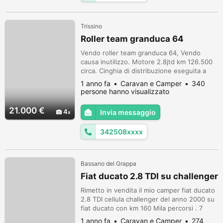
Trissino
Roller team granduca 64
Vendo roller team granduca 64, Vendo
causa inutilizzo. Motore 2.8jtd km 126.500
circa. Cinghia di distribuzione eseguita a
109.000km nel 2021. Eseguito tagliando a
1 anno fa
Caravan e Camper
340
120.000 km con sostituzione turbina.
persone hanno visualizzato
Revisione fatta a settembre 2024. Bollo
pagato. Sostituito centralina e applicato
21.000 €
4
Invia messaggio
valvola di ricarica al clima in cellula (
dometic) con pompa di calore. Porta...
342508xxxx
Bassano del Grappa
Fiat ducato 2.8 TDI su challenger
Rimetto in vendita il mio camper fiat ducato
2.8 TDI cellula challenger del anno 2000 su
fiat ducato con km 160 Mila percorsi . 7
posti letto e viaggio con antenna satellitare
1 anno fa
Caravan e Camper
274