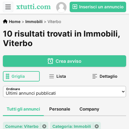
Inserisci un annuncio
Home
>
Immobili
>
Viterbo
10 risultati trovati in Immobili,
Viterbo
Crea avviso
Griglia
Lista
Dettaglio
Ordinare
Tutti gli annunci
Personale
Company
Comune: Viterbo
Categoria: Immobili