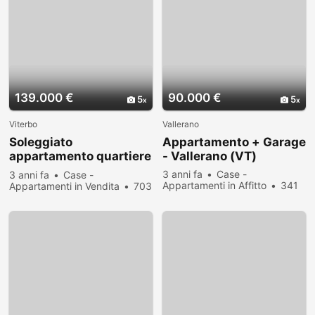
139.000 €
90.000 €
5
5
Viterbo
Vallerano
Soleggiato
Appartamento + Garage
appartamento quartiere
- Vallerano (VT)
servitissimo
3 anni fa
Case -
3 anni fa
Case -
Appartamenti in Affitto
341
Appartamenti in Vendita
703
persone hanno visualizzato
persone hanno visualizzato