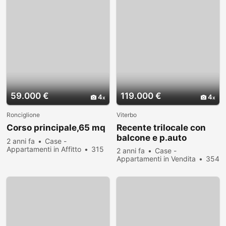
59.000 €
119.000 €
4
4
Ronciglione
Viterbo
Corso principale,65 mq
Recente trilocale con
balcone e p.auto
2 anni fa
Case -
Appartamenti in Affitto
315
2 anni fa
Case -
persone hanno visualizzato
Appartamenti in Vendita
354
persone hanno visualizzato