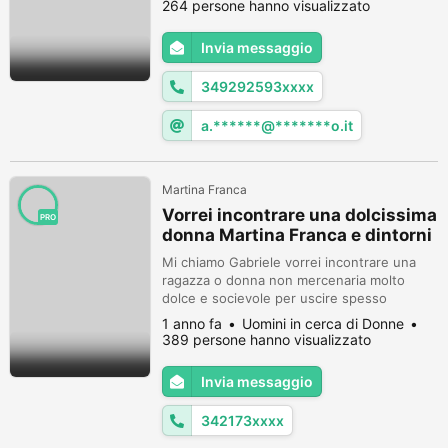
264 persone hanno visualizzato
Invia messaggio
349292593xxxx
a.******@*******o.it
Martina Franca
Vorrei incontrare una dolcissima
PRO
donna Martina Franca e dintorni
Mi chiamo Gabriele vorrei incontrare una
ragazza o donna non mercenaria molto
dolce e socievole per uscire spesso
insieme istaurare un rapporto duraturo
1 anno fa
Uomini in cerca di Donne
basato principalmente sulle coccole se ci
389 persone hanno visualizzato
sei scrivimi tramite whatsapp ti aspetto
3421732095
Invia messaggio
342173xxxx