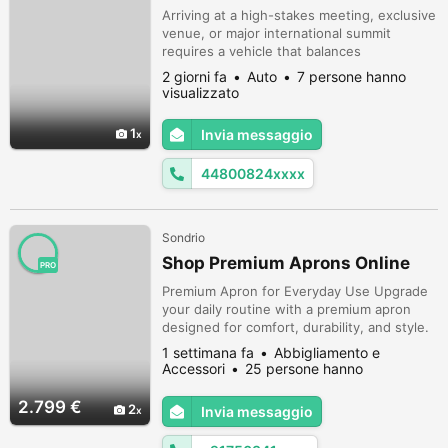
Arriving at a high-stakes meeting, exclusive
venue, or major international summit
requires a vehicle that balances
understated elegance with commanding
2 giorni fa
Auto
7 persone hanno
presence. While traditional luxury sedans
visualizzato
remain popular, high-net-worth individuals,
diplomatic teams, and corporate leaders
1
Invia messaggio
increasingly favor a premium alternative.
Selecting a professional range rover cha...
44800824xxxx
Sondrio
Shop Premium Aprons Online
PRO
Premium Apron for Everyday Use Upgrade
your daily routine with a premium apron
designed for comfort, durability, and style.
Perfect for chefs, home cooks, bakers, and
1 settimana fa
Abbigliamento e
professionals, this apron features practical
Accessori
25 persone hanno
pockets and adjustable straps. Enjoy
visualizzato
reliable protection while maintaining a
2.799 €
2
Invia messaggio
polished look in every kitchen, café, or
creative workspace.