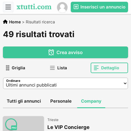
Inserisci un annuncio
Home
>
Risultati ricerca
49 risultati trovati
Crea avviso
Griglia
Lista
Dettaglio
Ordinare
Tutti gli annunci
Personale
Company
Trieste
Le VIP Concierge
PRO