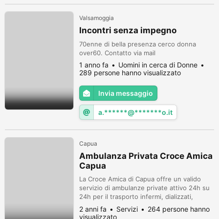
Valsamoggia
Incontri senza impegno
70enne di bella presenza cerco donna
over60. Contatto via mail
1 anno fa
Uomini in cerca di Donne
289 persone hanno visualizzato
Invia messaggio
a.******@*******o.it
Capua
Ambulanza Privata Croce Amica
Capua
La Croce Amica di Capua offre un valido
servizio di ambulanze private attivo 24h su
24h per il trasporto infermi, dializzati,
portatori di handicap e malati su tutto il
2 anni fa
Servizi
264 persone hanno
territorio regionale e nazionale con
visualizzato