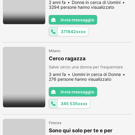
per farti sentirti l,unico, non divertimento,
2 anni fa
Donne in cerca di Uomini
non persone che non sano a rispettarsi,
3294 persone hanno visualizzato
over 55, whatsapp 3716420318
Invia messaggio
371642xxxx
Milano
Cerco ragazza
Salve cerco una donna per frequentare
3 anni fa
Uomini in cerca di Donne
276 persone hanno visualizzato
Invia messaggio
345 535xxxx
Firenze
Sono qui solo per te e per