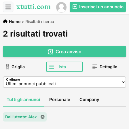
Inserisci un annuncio
Home
>
Risultati ricerca
2 risultati trovati
Crea avviso
Griglia
Lista
Dettaglio
Ordinare
Tutti gli annunci
Personale
Company
Dall'utente: Alex