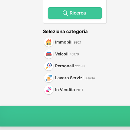
Ricerca
Seleziona categoria
Immobili
9921
Veicoli
46170
Personali
22183
Lavoro Servizi
39404
In Vendita
2811