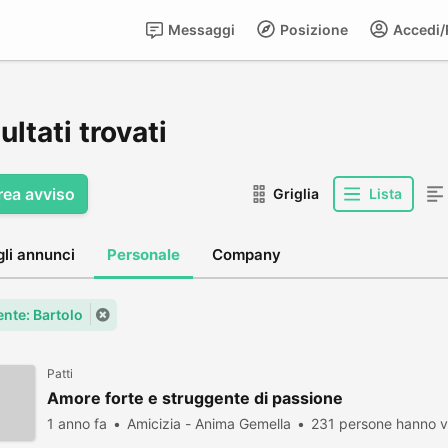
Messaggi
Posizione
Accedi/R
sultati trovati
rea avviso
Griglia
Lista
gli annunci
Personale
Company
ente: Bartolo
Patti
Amore forte e struggente di passione
1 anno fa
Amicizia - Anima Gemella
231 persone hanno v