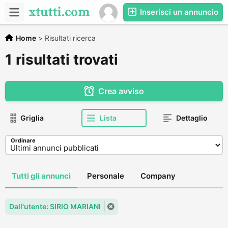
Inserisci un annuncio
Home
>
Risultati ricerca
1 risultati trovati
Crea avviso
Griglia
Lista
Dettaglio
Ordinare
Tutti gli annunci
Personale
Company
Dall'utente: SIRIO MARIANI