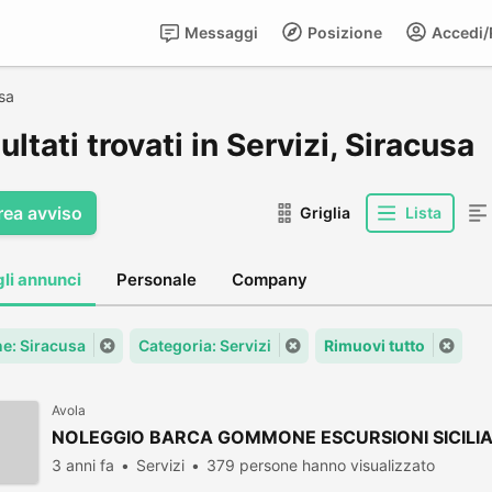
Messaggi
Posizione
Accedi/R
sa
sultati trovati in Servizi, Siracusa
rea avviso
Griglia
Lista
gli annunci
Personale
Company
: Siracusa
Categoria: Servizi
Rimuovi tutto
Avola
NOLEGGIO BARCA GOMMONE ESCURSIONI SICILIA
3 anni fa
Servizi
379 persone hanno visualizzato