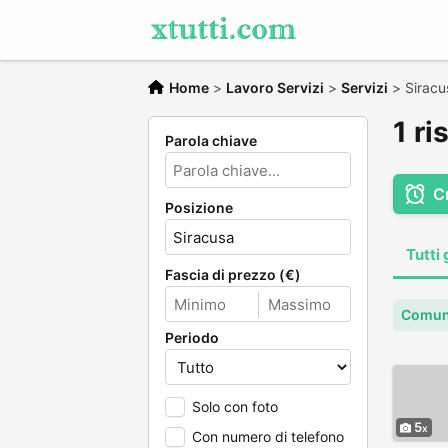
Home
>
Lavoro Servizi
>
Servizi
>
Siracu
1 ri
Parola chiave
C
Posizione
Tutti 
Fascia di prezzo (€)
Comune
Periodo
Solo con foto
5
Con numero di telefono