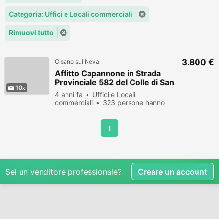
Categoria: Uffici e Locali commerciali
Rimuovi tutto
3.800 €
Cisano sul Neva
Affitto Capannone in Strada
Provinciale 582 del Colle di San
10
Bernardo
4 anni fa
Uffici e Locali
commerciali
323 persone hanno
visualizzato
1
Sei un venditore professionale?
Creare un account