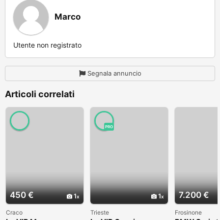
Marco
Utente non registrato
Segnala annuncio
Articoli correlati
PRO
450 €
7.200 €
1
1
Craco
Trieste
Frosinone