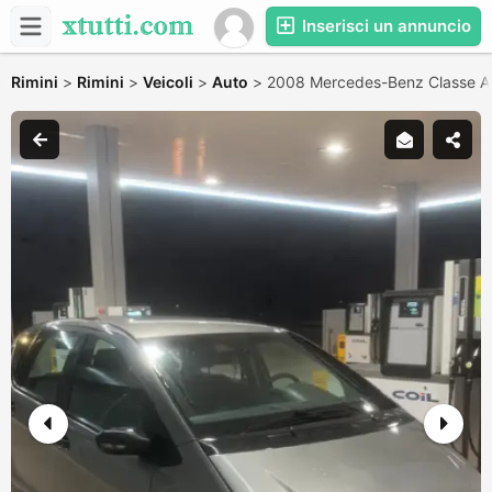
Inserisci un annuncio
Rimini
>
Rimini
>
Veicoli
>
Auto
>
2008 Mercedes-Benz Classe A