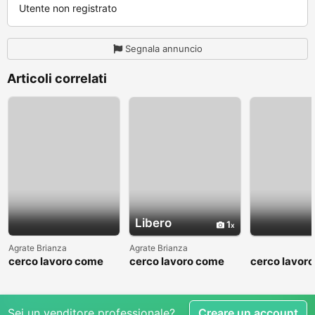
Utente non registrato
Segnala annuncio
Articoli correlati
Libero
1
Agrate Brianza
Agrate Brianza
cerco lavoro come
cerco lavoro come
cerco lavor
fattorino
commesso addetto
fattorino
reparti
Sei un venditore professionale?
Creare un account