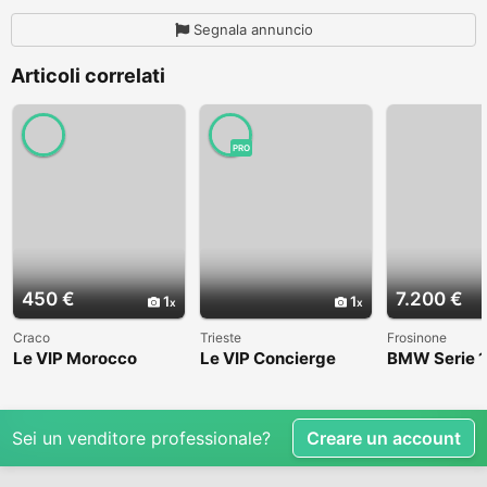
Segnala annuncio
Articoli correlati
PRO
450 €
7.200 €
1
1
Craco
Trieste
Frosinone
Le VIP Morocco
Le VIP Concierge
BMW Serie 1
(E82) - 2008
Sei un venditore professionale?
Creare un account