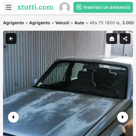
Inserisci un annuncio
Agrigento
>
Agrigento
>
Veicoli
>
Auto
>
Alfa 75 1800 ie,
3.000 