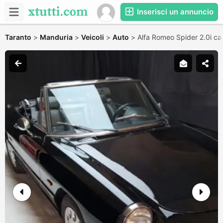
Inserisci un annuncio
Taranto
>
Manduria
>
Veicoli
>
Auto
>
Alfa Romeo Spider 2.0i ca