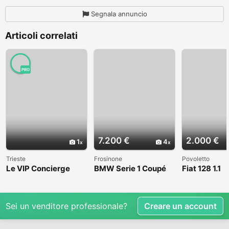
Segnala annuncio
Articoli correlati
PRO
7.200 €
2.000 €
1
4
Trieste
Frosinone
Povoletto
Le VIP Concierge
BMW Serie 1 Coupé
Fiat 128 1.1
(E82) - 2008
Sei un venditore professionale?
Creare un account