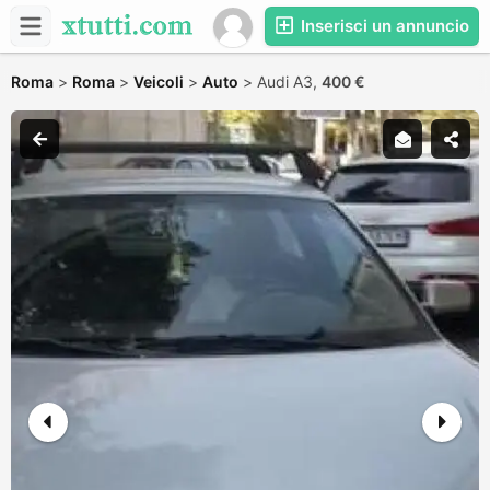
Inserisci un annuncio
Roma
>
Roma
>
Veicoli
>
Auto
>
Audi A3,
400 €