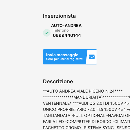
Inserzionista
AUTO-ANDREA
Telefono
0999440144
Invia messaggio
Solo per utenti registrati
Descrizione
**AUTO ANDREA VIALE PICENO N.24****
***************MANDURIA(TA)***********
VENTENNALE* ***AUDI Q5 2.0TDI 150CV 4
UNICO PROPRIETARIO -2.0 TDi 150CV 4×4
TAGLIANDATA -FULL OPTIONAL -NAVIGATO
FARI A LED -COMPIUTER DI BORDO -CLIMAT
PACHETTO CROMO -SISTEMA SYNC -SENSOR