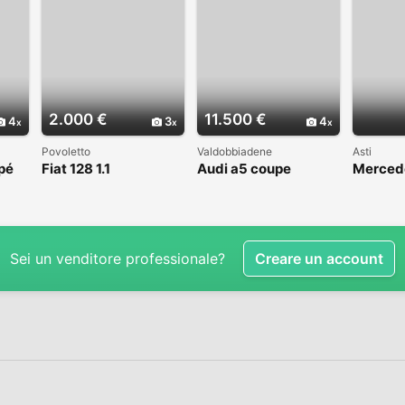
2.000 €
11.500 €
4
3
4
Povoletto
Valdobbiadene
Asti
pé
Fiat 128 1.1
Audi a5 coupe
Mercede
VALUTO
manuale
Sei un venditore professionale?
Creare un account