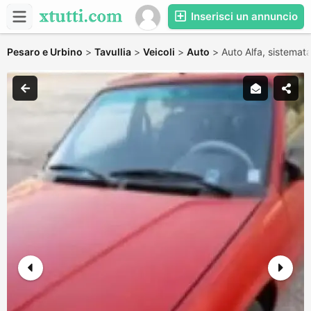
Inserisci un annuncio
Pesaro e Urbino
>
Tavullia
>
Veicoli
>
Auto
>
Auto Alfa, sistemata,