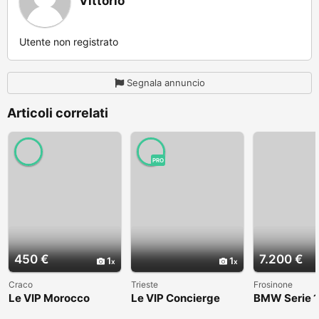
Vittorio
Utente non registrato
Segnala annuncio
Articoli correlati
PRO
450 €
7.200 €
1
1
Craco
Trieste
Frosinone
Le VIP Morocco
Le VIP Concierge
BMW Serie 1
(E82) - 2008