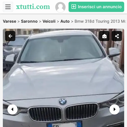
Inserisci un annuncio
Varese
>
Saronno
>
Veicoli
>
Auto
>
Bmw 318d Touring 2013 Mot