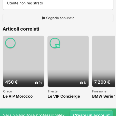
Utente non registrato
Segnala annuncio
Articoli correlati
PRO
450 €
7.200 €
1
1
Craco
Trieste
Frosinone
Le VIP Morocco
Le VIP Concierge
BMW Serie 1
(E82) - 2008
Sei un venditore professionale?
Creare un account