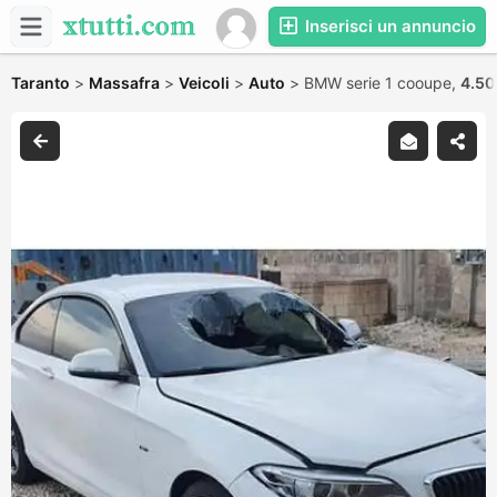
Inserisci un annuncio
Taranto
>
Massafra
>
Veicoli
>
Auto
>
BMW serie 1 cooupe,
4.50