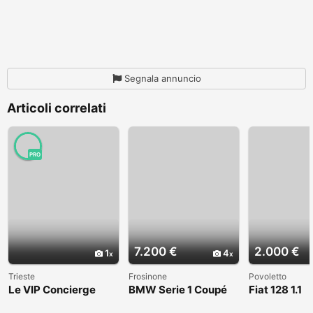
Segnala annuncio
Articoli correlati
PRO
7.200 €
2.000 €
1
4
Trieste
Frosinone
Povoletto
Le VIP Concierge
BMW Serie 1 Coupé
Fiat 128 1.1
(E82) - 2008