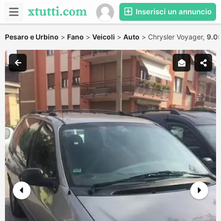
Inserisci un annuncio
Pesaro e Urbino
>
Fano
>
Veicoli
>
Auto
>
Chrysler Voyager,
9.0