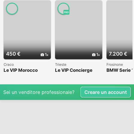
PRO
450 €
7.200 €
1
1
Craco
Trieste
Frosinone
Le VIP Morocco
Le VIP Concierge
BMW Serie 1
(E82) - 2008
Sei un venditore professionale?
Creare un account