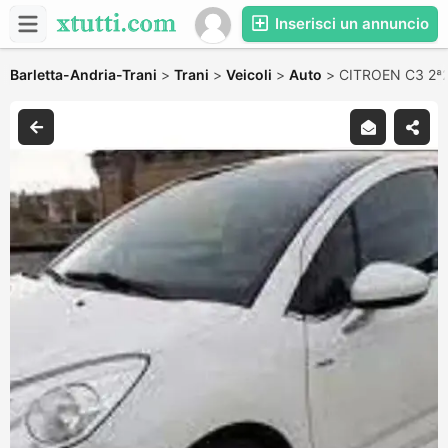
Inserisci un annuncio
Barletta-Andria-Trani
>
Trani
>
Veicoli
>
Auto
>
CITROEN C3 2ª20