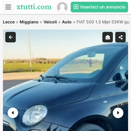
Inserisci un annuncio
Lecce
>
Miggiano
>
Veicoli
>
Auto
>
FIAT 500 1.3 Mjet 55KW gui