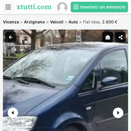
Inserisci un annuncio
Vicenza
>
Arzignano
>
Veicoli
>
Auto
>
Fiat Idea,
2.800 €