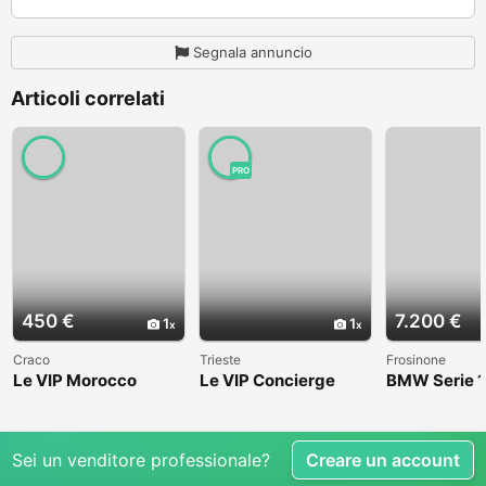
Segnala annuncio
Articoli correlati
PRO
450 €
7.200 €
1
1
Craco
Trieste
Frosinone
Le VIP Morocco
Le VIP Concierge
BMW Serie 1
(E82) - 2008
Sei un venditore professionale?
Creare un account