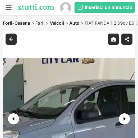
Inserisci un annuncio
Forlì-Cesena
>
Forli
>
Veicoli
>
Auto
>
FIAT PANDA 1.2 69cv E6 