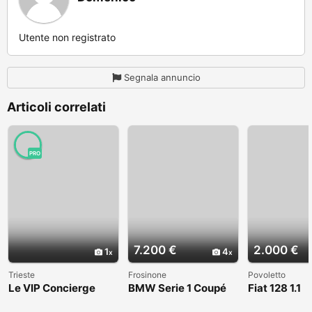
Utente non registrato
Segnala annuncio
Articoli correlati
PRO
7.200 €
2.000 €
1
4
Trieste
Frosinone
Povoletto
Le VIP Concierge
BMW Serie 1 Coupé
Fiat 128 1.1
(E82) - 2008