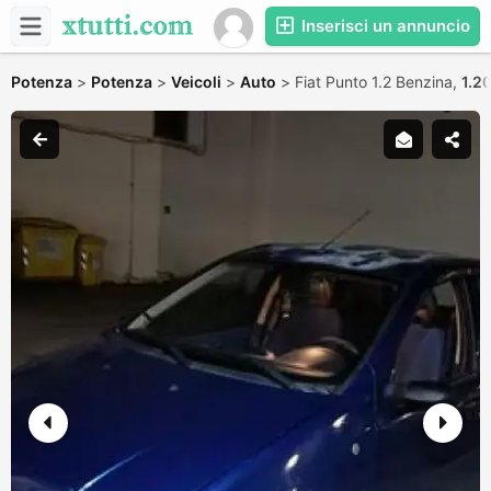
Inserisci un annuncio
Potenza
>
Potenza
>
Veicoli
>
Auto
>
Fiat Punto 1.2 Benzina,
1.2