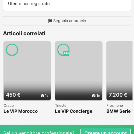
Utente non registrato
Segnala annuncio
Articoli correlati
PRO
450 €
7.200 €
1
1
Craco
Trieste
Frosinone
Le VIP Morocco
Le VIP Concierge
BMW Serie 1
(E82) - 2008
Sei un venditore professionale?
Creare un account