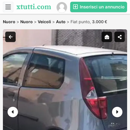
Inserisci un annuncio
Nuoro
>
Nuoro
>
Veicoli
>
Auto
>
Fiat punto,
3.000 €