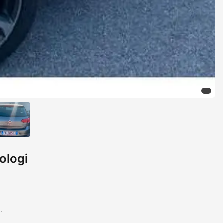
ologi
.