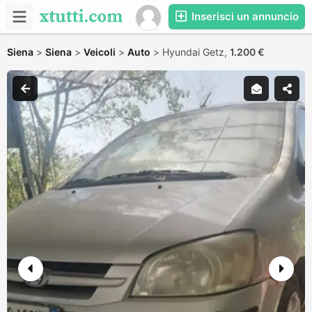
Inserisci un annuncio
Siena
>
Siena
>
Veicoli
>
Auto
>
Hyundai Getz,
1.200 €