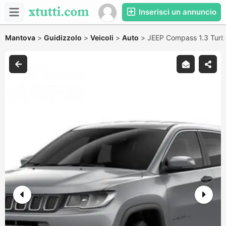
Inserisci un annuncio
Mantova
>
Guidizzolo
>
Veicoli
>
Auto
>
JEEP Compass 1.3 Turb