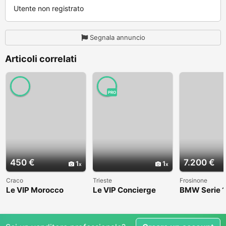
Utente non registrato
Segnala annuncio
Articoli correlati
PRO
450 €
7.200 €
1
1
Craco
Trieste
Frosinone
Le VIP Morocco
Le VIP Concierge
BMW Serie 1
(E82) - 2008