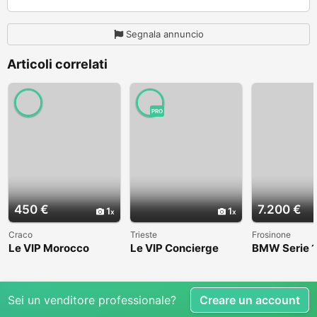
Segnala annuncio
Articoli correlati
PRO
450 €
7.200 €
1
1
Craco
Trieste
Frosinone
Le VIP Morocco
Le VIP Concierge
BMW Serie 1
(E82) - 2008
Sei un venditore professionale?
Creare un account