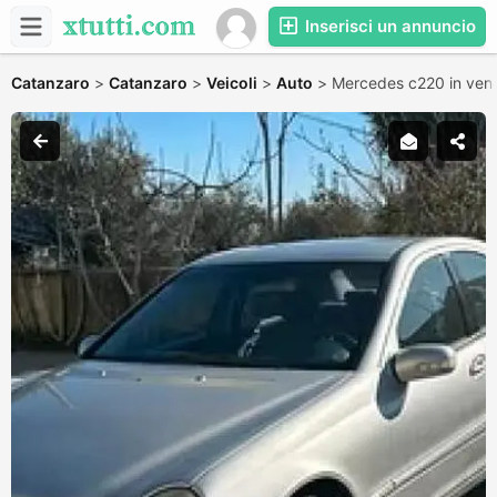
Inserisci un annuncio
Catanzaro
>
Catanzaro
>
Veicoli
>
Auto
>
Mercedes c220 in ven