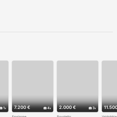
7.200 €
2.000 €
11.50
1
4
3
Frosinone
Povoletto
Valdobbia