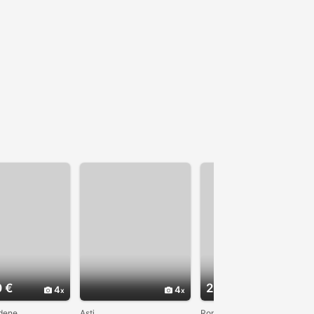
0 €
2.500 €
4
4
4
dene
Asti
Roma