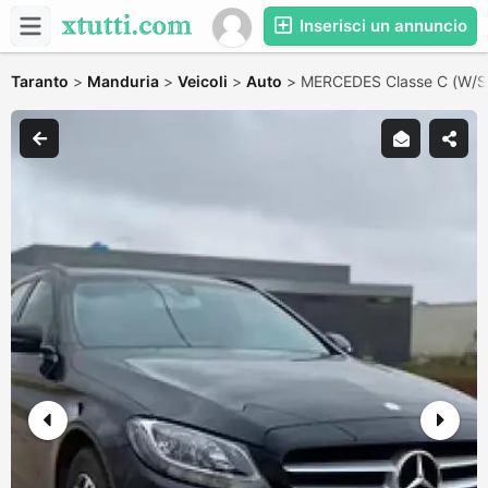
Inserisci un annuncio
Taranto
>
Manduria
>
Veicoli
>
Auto
>
MERCEDES Classe C (W/S