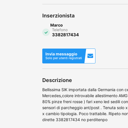
Inserzionista
Marco
Telefono
3382817434
Invia messaggio
Solo per utenti registrati
Descrizione
Bellissima SlK importata dalla Germania con c
Mercedes,colore introvabile allestimento AMG
80% pinze freni rosse ) fari xeno led sedili con 
sensori di parcheggio ant/post . Tenuta solo 
x cambio tipologia. Poco trattabile. Ripeto no
dirette 3382817434 no perditenpo